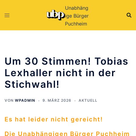
Zum
Unabhäng
Inhalt
ige Bürger
springen
Puchheim
Um 30 Stimmen! Tobias
Lexhaller nicht in der
Stichwahl!
VON
WPADMIN
9. MÄRZ 2026
AKTUELL
Es hat leider nicht gereicht!
Die Unabhängigen Bürger Puchheim